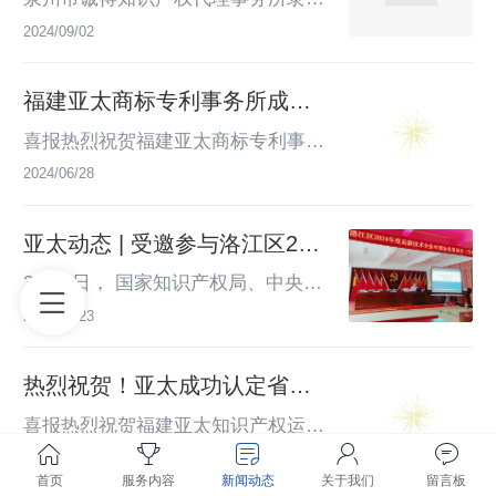
权保护中心主办，六棱镜...
福建省石油化学工业设计院有限公
于亚太知识产权机构，诚得创立于20
2024/09/02
司，就“专利的基础及技术挖掘”这一
06年，持有国家知识产权局备案的
主题，为该院的知识产权管理人员及
“专利代理机构注册证”。诚得立足于
福建亚太商标专利事务所成功
一线技术人员带来了一场内容丰富的
客户需求，提供专利全流程服务，包
入选知名商标品牌评价咨询服
讲座。此次受邀，不仅是对我司专利
括专利的确权、行权、维权等服务，
喜报热烈祝贺福建亚太商标专利事务
务机构
团队专业能力的认可，也助力推广了
公司位于泉州市丰泽区东海街道昌盛
所有限公司成功入选知名商标品牌评
2024/06/28
行业知...
路2号亚太创新服务园3楼。诚得具备
价咨询服务机构备案名单！ 公示文
雄厚的专业基础和专家实力，拥有70
件近日，根据《知名商标品牌评价工
亚太动态 | 受邀参与洛江区202
+人员的资深专利流程团队，并与海
作管理办法》《知名商标品牌评价咨
4年度高新技术企业申报业务培
外多家律所、咨询服务机构建立稳固
询服务机构备案管理办法》有关规
3月26日， 国家知识产权局、中央宣
训，圆满落幕！
合作关系，形成全方位的知识产权保
定，中华商标协会经过初步审核，公
传部、市场监管总局等部门印发通
2024/04/23
护...
示「知名商标品牌评价咨询服务机
知，将于今年4月20日至26日开展20
构」备案名单。亚太知识产权与科创
24年全国知识产权宣传周活动。此次
热烈祝贺！亚太成功认定省级
服务机构旗下企业福建亚太商标专利
活动主题为“知识产权转化运用促进
技术转移机构！
事务所有限公司位列其中，获得开展
高质量发展”，加强知识产权保护和
喜报热烈祝贺福建亚太知识产权运营
AAA级知名商标品牌评价咨询辅导业
运用宣传教育，全面增强社会公众尊
有限公司成功认定省级技术转移机构 
2023/12/15
务的资质！亚...
重和保护知识产权的意识。同为推进
公示文件根据《福建省科学技术厅关
首页
服务内容
新闻动态
关于我们
留言板