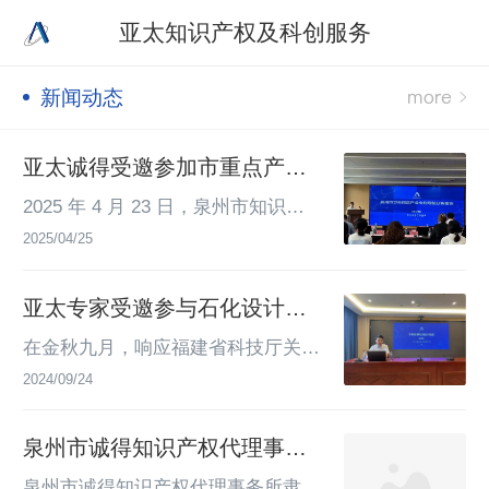
亚太知识产权及科创服务
新闻动态
亚太诚得受邀参加市重点产业
专利导航成果发布会
2025 年 4 月 23 日，泉州市知识产
权保护中心举办的 “数据赋能・知产
2025/04/25
生金” 知识产权金融数字化培训暨重
点产业专利导航成果发布会在泉州市
亚太专家受邀参与石化设计院2
丰泽区华园北路 246 号泉州知创大
024年全国科普日主题讲座
厦三层圆满举行，泉州市诚得知识产
在金秋九月，响应福建省科技厅关于
权代理事务所作为行业代表受邀参加
2024年全国科普日普及推广活动的热
2024/09/24
此次意义非凡的会议。此次会议规格
烈氛围中，亚太分公司合伙人、福建
颇高，由泉州市市场监督管理局（知
省知识产权专家智库专家、专利代理
泉州市诚得知识产权代理事务
识产权局）、中共泉州市委金融委员
师、诉讼代理师，泉州市知识产权专
所
会办公室等单位指导，泉州市知识产
家库法律实务专家庄伟彬，受邀前往
泉州市诚得知识产权代理事务所隶属